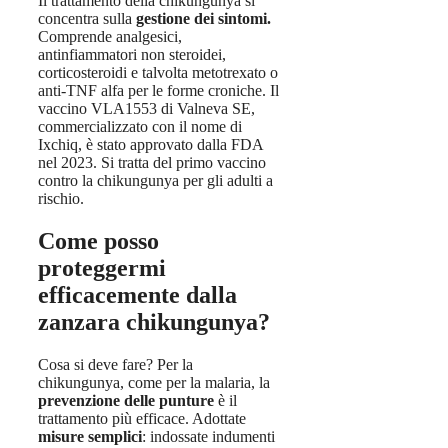
Il trattamento della chikungunya si
concentra sulla
gestione
dei sintomi.
Comprende analgesici,
antinfiammatori non steroidei,
corticosteroidi e talvolta metotrexato o
anti-TNF alfa per le forme croniche. Il
vaccino VLA1553 di Valneva SE,
commercializzato con il nome di
Ixchiq, è stato approvato dalla FDA
nel 2023. Si tratta del primo vaccino
contro la chikungunya per gli adulti a
rischio.
Come posso
proteggermi
efficacemente dalla
zanzara chikungunya?
Cosa si deve fare?
Per la
chikungunya, come per la malaria, la
prevenzione delle punture
è il
trattamento più efficace. Adottate
misure semplici
: indossate indumenti