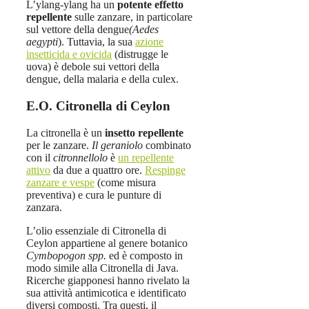
L’ylang-ylang ha un
potente effetto
repellente
sulle zanzare, in particolare
sul vettore della dengue
(Aedes
aegypti
). Tuttavia, la sua
azione
insetticida e ovicida
(distrugge le
uova) è debole sui vettori della
dengue, della malaria e della culex.
E.O. Citronella di Ceylon
La citronella è un
insetto repellente
per le zanzare.
Il geraniolo
combinato
con il
citronnellolo
è
un repellente
attivo
da due a quattro ore.
Respinge
zanzare e vespe
(come misura
preventiva) e cura le punture di
zanzara.
L’olio essenziale di Citronella di
Ceylon appartiene al genere botanico
Cymbopogon spp.
ed è composto in
modo simile alla Citronella di Java.
Ricerche giapponesi hanno rivelato la
sua attività antimicotica e identificato
diversi composti. Tra questi, il