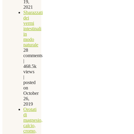
19,
2021
Sbarazzati
dei
vermi
intestinali
in
modo
naturale
28
comments
|
468.5k
views
|
posted
on
October
26,
2019
Orotati
di
magnesio,
calcio,
cromo,