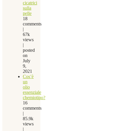
cicatrici
sulla
pelle
18
comments
|
67k
views
|
posted
on
July
9,
2021
Cos’è
un
olio
essenziale
chemiotipo?
16
comments
|
85.9k
views
|