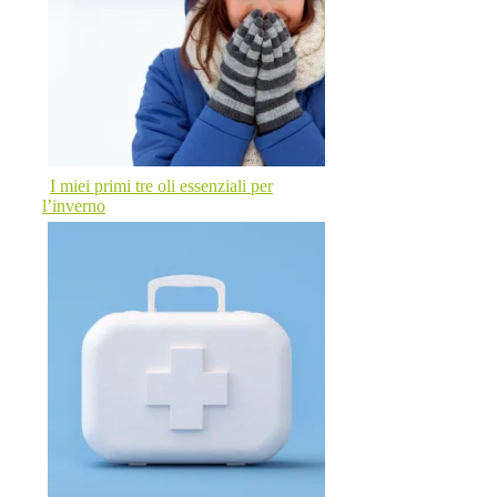
I miei primi tre oli essenziali per
l’inverno