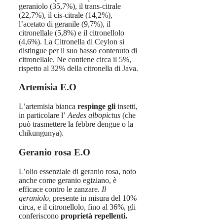
geraniolo (35,7%), il trans-citrale
(22,7%), il cis-citrale (14,2%),
l’acetato di geranile (9,7%), il
citronellale (5,8%) e il citronellolo
(4,6%). La Citronella di Ceylon si
distingue per il suo basso contenuto di
citronellale. Ne contiene circa il 5%,
rispetto al 32% della citronella di Java.
Artemisia E.O
L’artemisia bianca
respinge gli
insetti,
in particolare l’
Aedes albopictus
(che
può trasmettere la febbre dengue o la
chikungunya).
Geranio rosa E.O
L’olio essenziale di geranio rosa, noto
anche come geranio egiziano, è
efficace contro le zanzare.
Il
geraniolo,
presente in misura del 10%
circa, e il citronellolo, fino al 36%, gli
conferiscono
proprietà repellenti.