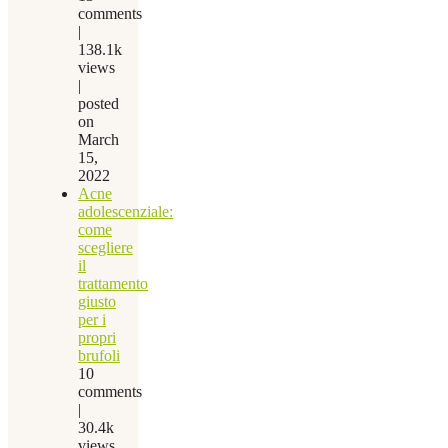
comments
|
138.1k
views
|
posted
on
March
15,
2022
Acne
adolescenziale:
come
scegliere
il
trattamento
giusto
per i
propri
brufoli
10
comments
|
30.4k
views