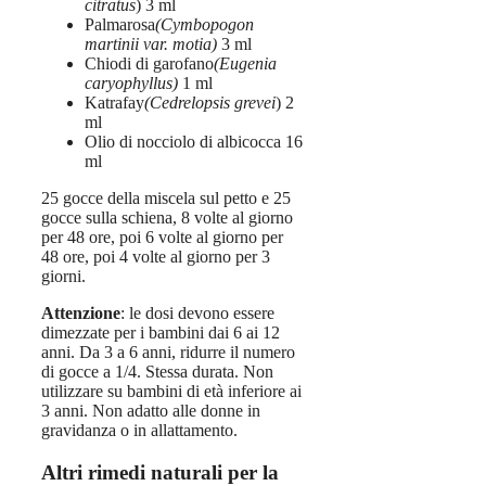
citratus
) 3 ml
Palmarosa
(Cymbopogon
martinii var. motia)
3 ml
Chiodi di garofano
(Eugenia
caryophyllus)
1 ml
Katrafay
(Cedrelopsis grevei
) 2
ml
Olio di nocciolo di albicocca 16
ml
25 gocce della miscela sul petto e 25
gocce sulla schiena, 8 volte al giorno
per 48 ore, poi 6 volte al giorno per
48 ore, poi 4 volte al giorno per 3
giorni.
Attenzione
: le dosi devono essere
dimezzate per i bambini dai 6 ai 12
anni. Da 3 a 6 anni, ridurre il numero
di gocce a 1/4. Stessa durata. Non
utilizzare su bambini di età inferiore ai
3 anni. Non adatto alle donne in
gravidanza o in allattamento.
Altri rimedi naturali per la