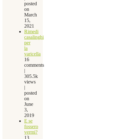
posted
on
March
15,
2021
Rimedi
casalinghi
per
la
varicella
16
comments
|
305.5k
views
|
posted
on
June
3,
2019
E se
fossero
vermi?
13