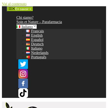
Vai al contenuto
En savoir +
Chi siamo?
Soin et Nature – Parafarmacia
Italiano
Français
English
Español
Deutsch
Italiano
Nederlands
Português