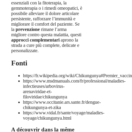
essenziali con la fitoterapia, la
gemmoterapia o i rimedi omeopatici, è
possibile alleviare il dolore articolare
persistente, rafforzare l’immunità e
migliorare il comfort del paziente. Se
la
prevenzione
rimane l’arma
migliore contro questa malattia, questi
approcci complementari
aprono la
strada a cure più complete, delicate e
personalizzate.
Fonti
https://fr.wikipedia.org/wiki/Chikungunya#Premier_vacci
https://www.msdmanuals.com/fr/professional/maladies-
infectieuses/arbovirus-
arenaviridae-et-
filoviridae/chikungunya
https://www.occitanie.ars.sante.fr/dengue-
chikungunya-et-zika
https://www.vidal.fr/sante/voyage/maladies-
voyage/chikungunya.html
A découvrir dans la même