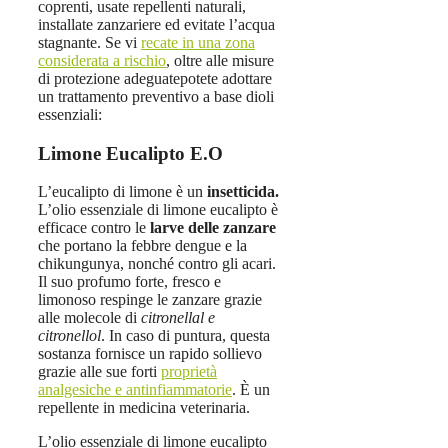
coprenti, usate repellenti naturali,
installate zanzariere ed evitate l’acqua
stagnante.
Se vi
recate in una zona
considerata a rischio
,
oltre alle misure
di protezione adeguate
potete adottare
un trattamento preventivo a base di
oli
essenziali
:
Limone Eucalipto E.O
L’eucalipto di limone è un
insetticida.
L’olio essenziale di limone eucalipto è
efficace contro le
larve delle zanzare
che portano la febbre dengue e la
chikungunya, nonché contro gli acari.
Il suo profumo forte, fresco e
limonoso respinge le zanzare grazie
alle molecole di
citronellal e
citronellol
. In caso di puntura, questa
sostanza fornisce un rapido sollievo
grazie alle sue forti
proprietà
analgesiche e antinfiammatorie
. È un
repellente in medicina veterinaria.
L’olio essenziale di limone eucalipto