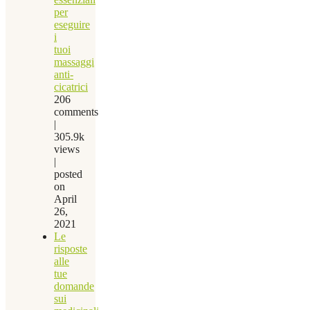
per
eseguire
i
tuoi
massaggi
anti-
cicatrici
206
comments
|
305.9k
views
|
posted
on
April
26,
2021
Le
risposte
alle
tue
domande
sui