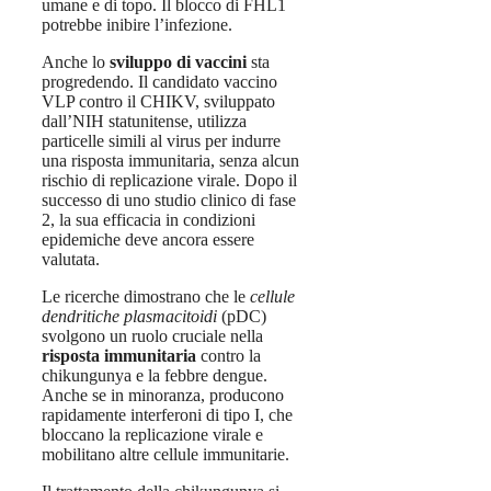
umane e di topo. Il blocco di FHL1
potrebbe inibire l’infezione.
Anche lo
sviluppo di
vaccini
sta
progredendo. Il candidato vaccino
VLP contro il CHIKV, sviluppato
dall’NIH statunitense, utilizza
particelle simili al virus per indurre
una risposta immunitaria, senza alcun
rischio di replicazione virale. Dopo il
successo di uno studio clinico di fase
2, la sua efficacia in condizioni
epidemiche deve ancora essere
valutata.
Le ricerche dimostrano che le
cellule
dendritiche plasmacitoidi
(pDC)
svolgono un ruolo cruciale nella
risposta immunitaria
contro la
chikungunya e la febbre dengue.
Anche se in minoranza, producono
rapidamente interferoni di tipo I, che
bloccano la replicazione virale e
mobilitano altre cellule immunitarie.