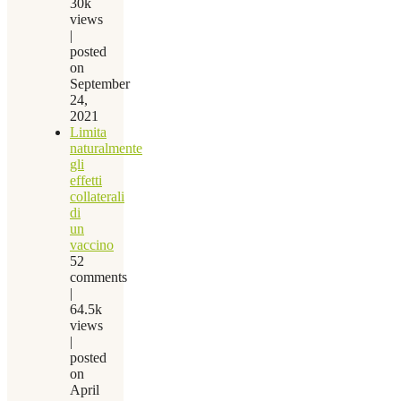
30k
views
|
posted
on
September
24,
2021
Limita
naturalmente
gli
effetti
collaterali
di
un
vaccino
52
comments
|
64.5k
views
|
posted
on
April