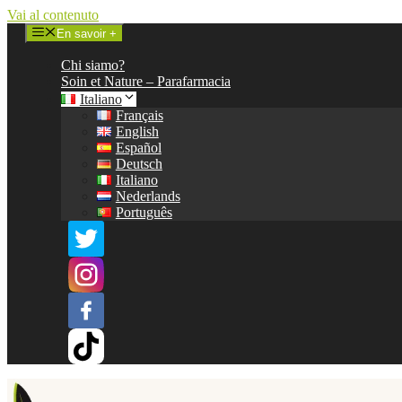
Vai al contenuto
En savoir +
Chi siamo?
Soin et Nature – Parafarmacia
Italiano
Français
English
Español
Deutsch
Italiano
Nederlands
Português