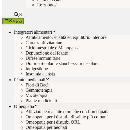
Le zoonosi
Menu
Integratori alimentari
Affaticamento, vitalità ed equilibrio interiore
Carenza di vitamine
Ciclo mestruale e Menopausa
Depurazione del fegato
Difese immunitarie
Dolori articolari e stanchezza muscolare
Indigestione
Insonnia e ansia
Piante medicinali
Fiori di Bach
Gemmoterapia
Micoterapia
Piante medicinali
Omeopatia
Alleviare le malattie croniche con l’omeopatia
Omeopatia per i disturbi di salute più comuni
Omeopatia per i disturbi ORL
Omeopatia per neonati