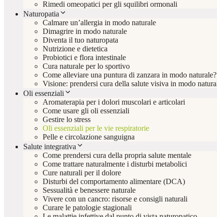
Rimedi omeopatici per gli squilibri ormonali
Naturopatia
Calmare un’allergia in modo naturale
Dimagrire in modo naturale
Diventa il tuo naturopata
Nutrizione e dietetica
Probiotici e flora intestinale
Cura naturale per lo sportivo
Come alleviare una puntura di zanzara in modo naturale?
Visione: prendersi cura della salute visiva in modo natura
Oli essenziali
Aromaterapia per i dolori muscolari e articolari
Come usare gli oli essenziali
Gestire lo stress
Oli essenziali per le vie respiratorie
Pelle e circolazione sanguigna
Salute integrativa
Come prendersi cura della propria salute mentale
Come trattare naturalmente i disturbi metabolici
Cure naturali per il dolore
Disturbi del comportamento alimentare (DCA)
Sessualità e benessere naturale
Vivere con un cancro: risorse e consigli naturali
Curare le patologie stagionali
Le malattie infettive dal punto di vista naturopatico