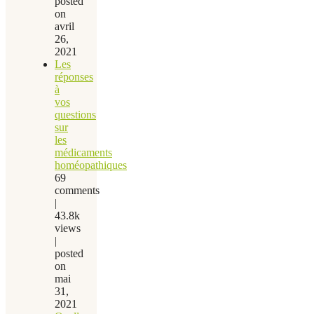
posted
on
avril
26,
2021
Les
réponses
à
vos
questions
sur
les
médicaments
homéopathiques
69
comments
|
43.8k
views
|
posted
on
mai
31,
2021